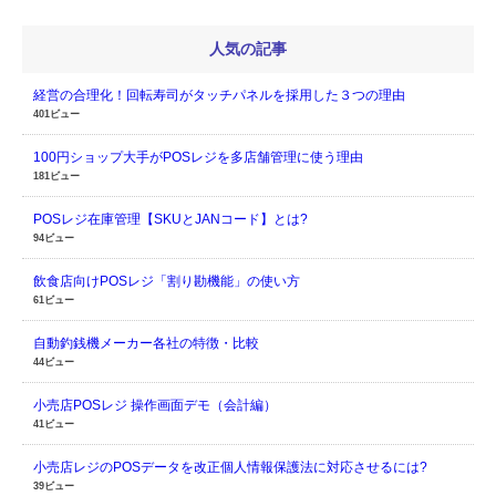
人気の記事
経営の合理化！回転寿司がタッチパネルを採用した３つの理由
401ビュー
100円ショップ大手がPOSレジを多店舗管理に使う理由
181ビュー
POSレジ在庫管理【SKUとJANコード】とは?
94ビュー
飲食店向けPOSレジ「割り勘機能」の使い方
61ビュー
自動釣銭機メーカー各社の特徴・比較
44ビュー
小売店POSレジ 操作画面デモ（会計編）
41ビュー
小売店レジのPOSデータを改正個人情報保護法に対応させるには?
39ビュー