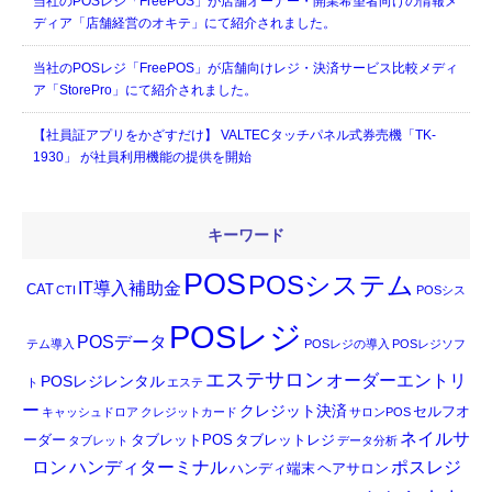
当社のPOSレジ「FreePOS」が店舗オーナー・開業希望者向けの情報メ
ディア「店舗経営のオキテ」にて紹介されました。
当社のPOSレジ「FreePOS」が店舗向けレジ・決済サービス比較メディ
ア「StorePro」にて紹介されました。
【社員証アプリをかざすだけ】 VALTECタッチパネル式券売機「TK-
1930」 が社員利用機能の提供を開始
キーワード
POS
POSシステム
IT導入補助金
CAT
CTI
POSシス
POSレジ
POSデータ
テム導入
POSレジの導入
POSレジソフ
エステサロン
オーダーエントリ
POSレジレンタル
ト
エステ
ー
クレジット決済
セルフオ
キャッシュドロア
クレジットカード
サロンPOS
ネイルサ
ーダー
タブレットPOS
タブレットレジ
タブレット
データ分析
ロン
ハンディターミナル
ポスレジ
ハンディ端末
ヘアサロン