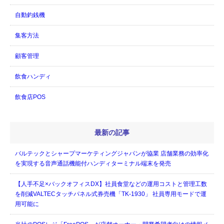
自動釣銭機
集客方法
顧客管理
飲食ハンディ
飲食店POS
最新の記事
バルテックとシャープマーケティングジャパンが協業 店舗業務の効率化
を実現する音声通話機能付ハンディターミナル端末を発売
【人手不足×バックオフィスDX】社員食堂などの運用コストと管理工数
を削減VALTECタッチパネル式券売機「TK-1930」 社員専用モードで運
用可能に