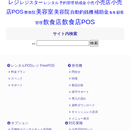
小売
レジ
小売店
レジスター
レンタル
予約管理
助成金
小売
店POS
美容室
美容院
補助金
自動釣銭機
整体院
顧客
集客
飲食店POS
飲食店
管理
サイト内検索
検索:
レンタルPOSレジ FreePOS
券売機
料金プラン
問合せ
スペック
特徴
サポート
製品仕様
保守サポート
導入の流れ
資料ダウンロード
キャッシュレス決済
メニュー表示
オプション
対応業種
店舗向けインターネット光回線
小売店POSレジ