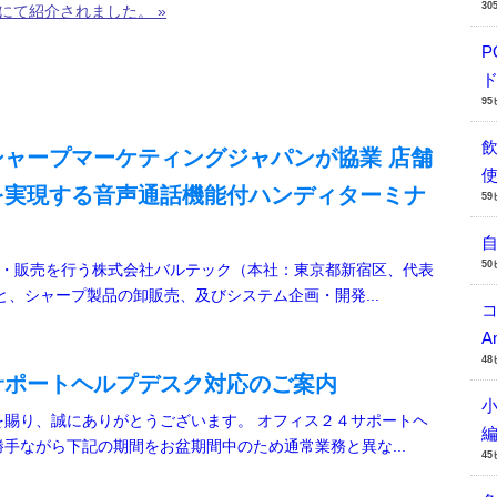
30
にて紹介されました。 »
P
ド
9
シャープマーケティングジャパンが協業 店舗
を実現する音声通話機能付ハンディターミナ
5
5
造・販売を行う株式会社バルテック（本社：東京都新宿区、代表
と、シャープ製品の卸販売、及びシステム企画・開発...
A
4
サポートヘルプデスク対応のご案内
小
を賜り、誠にありがとうございます。 オフィス２４サポートヘ
手ながら下記の期間をお盆期間中のため通常業務と異な...
4