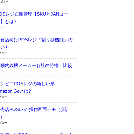
5ビュー
OSレジ在庫管理【SKUとJANコー
】とは?
5ビュー
飲食店向けPOSレジ「割り勘機能」の
使い方
9ビュー
自動釣銭機メーカー各社の特徴・比較
0ビュー
コンビニPOSレジの新しい形、
mazon Goとは?
8ビュー
売店POSレジ 操作画面デモ（会計
編）
5ビュー