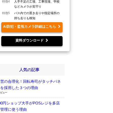
特徴4
人手不足の工場、工事現場、学校
などカメラが見守り
特徴5
バス内での置き去りや指定場所の
持ち去りも検知
AI防犯・監視カメラ詳細はこちら
資料ダウンロード
人気の記事
経営の合理化！回転寿司がタッチパネ
ルを採用した３つの理由
4ビュー
00円ショップ大手がPOSレジを多店
舗管理に使う理由