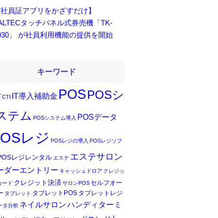
【社員証アプリをかざすだけ】
ALTECタッチパネル式券売機「TK-
930」 が社員利用機能の提供を開始
キーワード
POS
POSシ
IT導入補助金
T
CTI
ステム
POSデータ
POSシステム導入
POSレジ
POSレジの導入
POSレジソフ
エステサロン
POSレジレンタル
エステ
ーダーエントリー
キャッシュドロア
クレジッ
クレジット決済
セルフオー
カード
サロンPOS
ー
タブレットPOS
タブレットレジ
タブレット
ネイルサロン
ハンディターミ
ータ分析