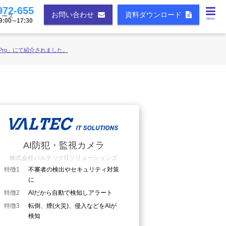
972-655
お問い合わせ
資料ダウンロード
ュース
00∼17:30
MENU
ePro」にて紹介されました。
AI防犯・監視カメラ
株式会社バルテックITソリューションズ
特徴1
不審者の検出やセキュリティ対策
に
特徴2
AIだから自動で検知しアラート
特徴3
転倒、煙(火災)、侵入などをAIが
検知