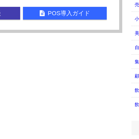
談
POS導入ガイド
小
美
飲