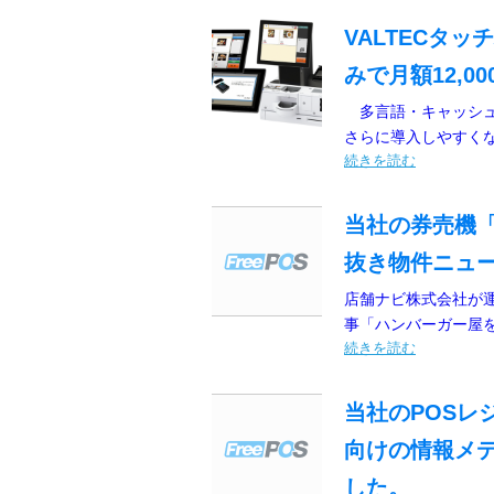
VALTECタッ
みで月額12,0
多言語・キャッシュレ
さらに導入しやすくなり
続きを読む
当社の券売機「
抜き物件ニュ
店舗ナビ株式会社が
事「ハンバーガー屋を
続きを読む
当社のPOSレ
向けの情報メ
した。