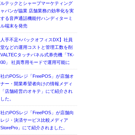
バルテックとシャープマーケティング
ジャパンが協業 店舗業務の効率化を実
現する音声通話機能付ハンディターミ
ナル端末を発売
【人手不足×バックオフィスDX】社員
食堂などの運用コストと管理工数を削
VALTECタッチパネル式券売機「TK-
930」 社員専用モードで運用可能に
社のPOSレジ「FreePOS」が店舗オ
ーナー・開業希望者向けの情報メディ
ア「店舗経営のオキテ」にて紹介され
ました。
社のPOSレジ「FreePOS」が店舗向
けレジ・決済サービス比較メディア
StorePro」にて紹介されました。