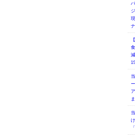
減
1
当
当
「