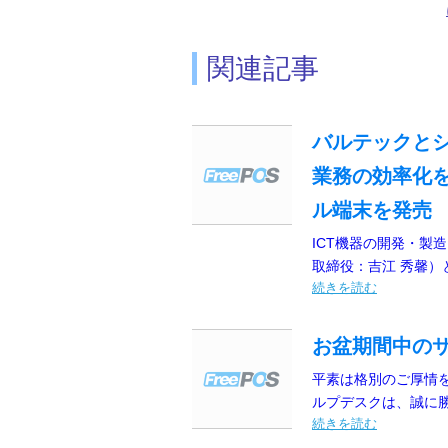
関連記事
バルテックと
業務の効率化
ル端末を発売
ICT機器の開発・製
取締役：吉江 秀馨）
続きを読む
お盆期間中の
平素は格別のご厚情
ルプデスクは、誠に勝
続きを読む