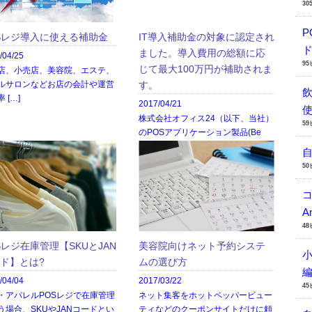
30
P
Sレジ導入に使える補助金
IT導入補助金の対象に認定され
ド
ました。導入費用の総額に応
/04/25
9
じて最大100万円が補助されま
店、小売店、美容院、エステ、
ルサロンなどお店の会計や運営
す。
 […]
2017/04/21
株式会社オフィス24（以下、当社）
5
のPOSアプリケーション製品(Be
[…]
5
A
4
Sレジ在庫管理【SKUとJAN
美容院向けネット予約システ
小
ド】とは?
ムの選び方
/04/04
2017/03/22
4
・アパレルPOSレジで在庫管理
ネット集客をホットペッパービュー
う場合、SKUやJANコードとい
ティなどのクーポンサイトだけに頼