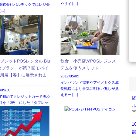
やサイ […]
株式会社バルテックではレジ会
[…]
ブレットPOSレンタル Blu
飲食・小売店がPOSレジシス
adプラン」が第７回モバイ
テムを使うメリット
用展【春】に展示されま
2017/05/05
インバウンド需要やアベノミクス成
長戦略により景気に明るい兆しが見
/05/10
える一 […]
で初めてクレジットカード決済
料を「0円」にした「タブレッ
 […]
40
1