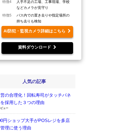
特徴4
人手不足の工場、工事現場、学校
などカメラが見守り
特徴5
バス内での置き去りや指定場所の
持ち去りも検知
AI防犯・監視カメラ詳細はこちら
資料ダウンロード
人気の記事
経営の合理化！回転寿司がタッチパネ
ルを採用した３つの理由
4ビュー
00円ショップ大手がPOSレジを多店
舗管理に使う理由