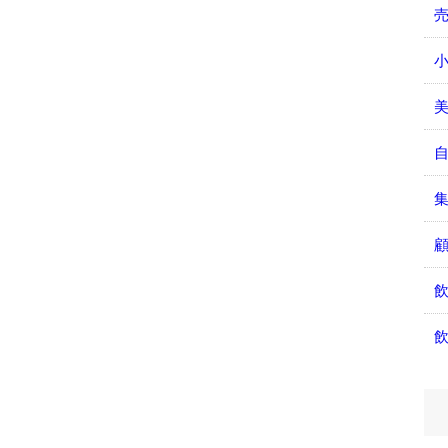
小
美
飲