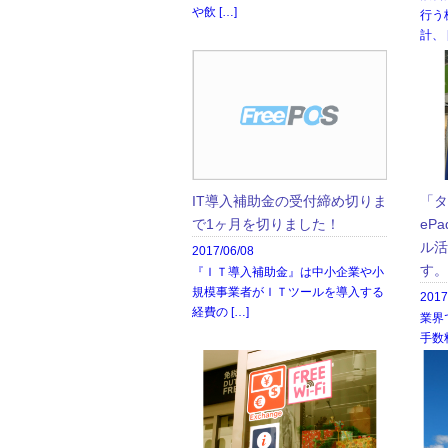
や飲 […]
行う
計、 
IT導入補助金の受付締め切りま
「タ
で1ヶ月を切りました！
eP
ル活
2017/06/08
す。
『ＩＴ導入補助金』は中小企業や小
規模事業者がＩＴツールを導入する
2017
経費の […]
業界
手数
トPO