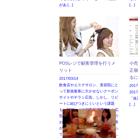
があ […]
[…]
POSレジで顧客管理を行うメ
小売
リット
正個
るに
2017/03/14
飲食店やエステサロン、美容院にと
2017
って新規集客に欠かせないクーポン
20
サイトやチラシ広告。しかし、リピ
「改
ートに結びつきにくいという課題
[…]
も。POSレジの顧客管理機能なら広
告からの集客を無駄にせず、既存の
お客様の定着率・リピート率を改善
が可能です。POSと顧客情報を使っ
て売上と効率を上げる方法を紹介し