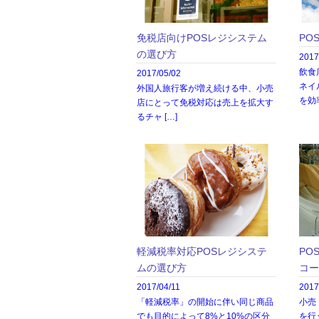
免税店向けPOSレジシステム
PO
の選び方
2017
飲食
2017/05/02
ネイ
外国人旅行客が増え続ける中、小売
を効率
店にとって免税対応は売上を拡大す
るチャ […]
軽減税率対応POSレジシステ
PO
ムの選び方
コー
2017/04/11
2017
「軽減税率」の開始に伴い同じ商品
小売
でも目的によって8%と10%の区分
を行