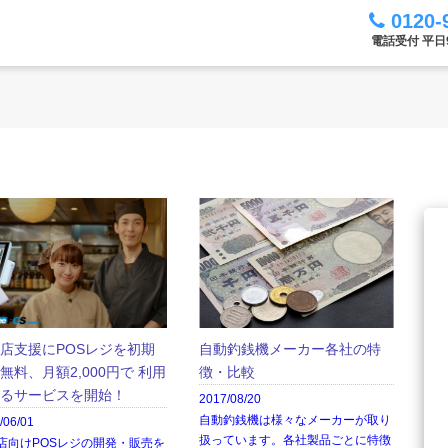
0120-
電話受付 平日9:
店支援にPOSレジを初期
自動釣銭機メーカー各社の特
無料、月額2,000円で 利用
徴・比較
るサービスを開始！
2017/08/20
自動釣銭機は様々なメーカーが取り
/06/01
扱っています。各社製品ごとに特徴
店向けPOSレジの開発・販売を