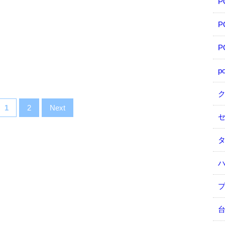
P
P
p
1
2
Next
タ
台