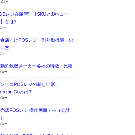
5ビュー
OSレジ在庫管理【SKUとJANコー
】とは?
5ビュー
飲食店向けPOSレジ「割り勘機能」の
使い方
9ビュー
自動釣銭機メーカー各社の特徴・比較
0ビュー
コンビニPOSレジの新しい形、
mazon Goとは?
8ビュー
売店POSレジ 操作画面デモ（会計
編）
5ビュー