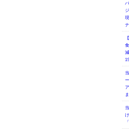
減
1
当
当
「