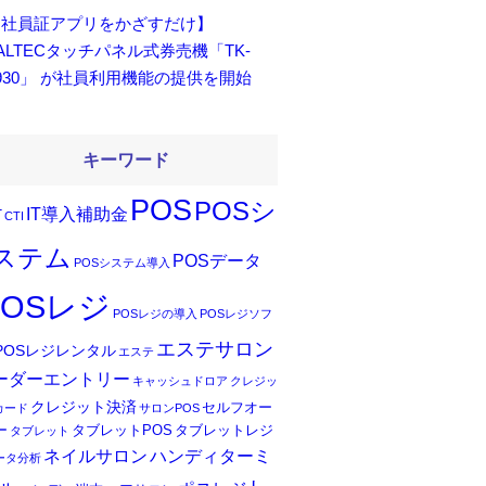
【社員証アプリをかざすだけ】
ALTECタッチパネル式券売機「TK-
930」 が社員利用機能の提供を開始
キーワード
POS
POSシ
IT導入補助金
T
CTI
ステム
POSデータ
POSシステム導入
POSレジ
POSレジの導入
POSレジソフ
エステサロン
POSレジレンタル
エステ
ーダーエントリー
キャッシュドロア
クレジッ
クレジット決済
セルフオー
カード
サロンPOS
ー
タブレットPOS
タブレットレジ
タブレット
ネイルサロン
ハンディターミ
ータ分析