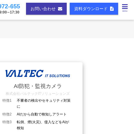
972-655
お問い合わせ
資料ダウンロード
00∼17:30
MENU
AI防犯・監視カメラ
株式会社バルテックITソリューションズ
特徴1
不審者の検出やセキュリティ対策
に
特徴2
AIだから自動で検知しアラート
特徴3
転倒、煙(火災)、侵入などをAIが
検知