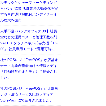
バルテックとシャープマーケティング
ジャパンが協業 店舗業務の効率化を実
現する音声通話機能付ハンディターミ
ナル端末を発売
【人手不足×バックオフィスDX】社員
食堂などの運用コストと管理工数を削
VALTECタッチパネル式券売機「TK-
930」 社員専用モードで運用可能に
社のPOSレジ「FreePOS」が店舗オ
ーナー・開業希望者向けの情報メディ
ア「店舗経営のオキテ」にて紹介され
ました。
社のPOSレジ「FreePOS」が店舗向
けレジ・決済サービス比較メディア
StorePro」にて紹介されました。