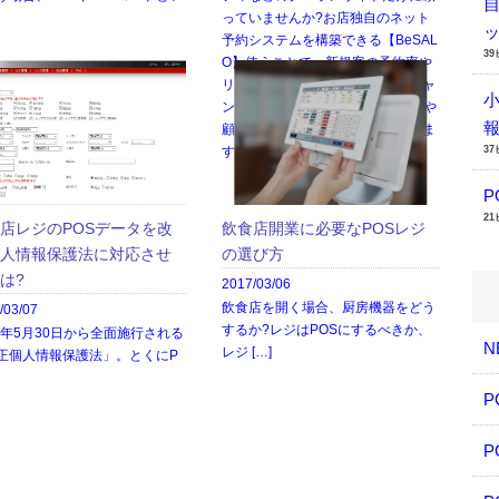
っていませんか?お店独自のネット
予約システムを構築できる【BeSAL
3
O】使うことで、新規客の予約率や
リピート率をアップさせ、ドタキャ
ン対策、POSレジと連携し、会計や
顧客管理を行うことも可能になりま
3
す。
2
店レジのPOSデータを改
飲食店開業に必要なPOSレジ
人情報保護法に対応させ
の選び方
は?
2017/03/06
飲食店を開く場合、厨房機器をどう
/03/07
するか?レジはPOSにするべきか、
17年5月30日から全面施行される
N
レジ […]
正個人情報保護法」。とくにP
P
P