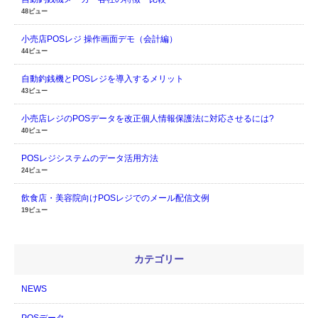
48ビュー
小売店POSレジ 操作画面デモ（会計編）
44ビュー
自動釣銭機とPOSレジを導入するメリット
43ビュー
小売店レジのPOSデータを改正個人情報保護法に対応させるには?
40ビュー
POSレジシステムのデータ活用方法
24ビュー
飲食店・美容院向けPOSレジでのメール配信文例
19ビュー
カテゴリー
NEWS