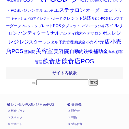
POSデータ
テム導入
POSレジの導入
POSレジソフ
エステサロン
オーダーエントリ
POSレジレンタル
ト
エステ
ー
クレジット決済
セルフオ
キャッシュドロア
クレジットカード
サロンPOS
ネイルサ
ーダー
タブレットPOS
タブレットレジ
タブレット
データ分析
ロン
ハンディターミナル
ポスレジ
ハンディ端末
ヘアサロン
小売
レジ
小売店
レジスター
レンタル
予約管理
助成金
小売
店POS
美容室
美容院
補助金
自動釣銭機
整体院
顧客
集客
飲食店POS
飲食店
管理
サイト内検索
検索:
レンタルPOSレジ FreePOS
券売機
料金プラン
問合せ
スペック
特徴
サポート
製品仕様