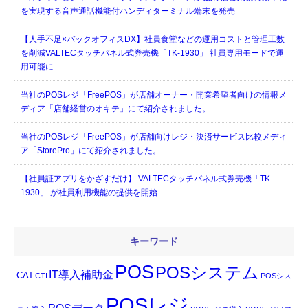
を実現する音声通話機能付ハンディターミナル端末を発売
【人手不足×バックオフィスDX】社員食堂などの運用コストと管理工数
を削減VALTECタッチパネル式券売機「TK-1930」 社員専用モードで運
用可能に
当社のPOSレジ「FreePOS」が店舗オーナー・開業希望者向けの情報メ
ディア「店舗経営のオキテ」にて紹介されました。
当社のPOSレジ「FreePOS」が店舗向けレジ・決済サービス比較メディ
ア「StorePro」にて紹介されました。
【社員証アプリをかざすだけ】 VALTECタッチパネル式券売機「TK-
1930」 が社員利用機能の提供を開始
キーワード
POS
POSシステム
IT導入補助金
CAT
CTI
POSシス
POSレジ