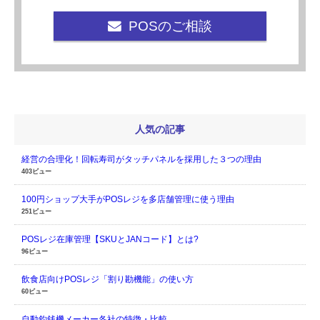
POSのご相談
人気の記事
経営の合理化！回転寿司がタッチパネルを採用した３つの理由
403ビュー
100円ショップ大手がPOSレジを多店舗管理に使う理由
251ビュー
POSレジ在庫管理【SKUとJANコード】とは?
96ビュー
飲食店向けPOSレジ「割り勘機能」の使い方
60ビュー
自動釣銭機メーカー各社の特徴・比較