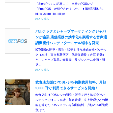
「StorePro」の記事にて、当社のPOSレジ
「FreePOS」が紹介されました。 ▼掲載記事URL
https://store.cloudil.jp/...
続きを読む
バルテックとシャープマーケティングジャパ
ンが協業 店舗業務の効率化を実現する音声通
話機能付ハンディターミナル端末を発売
ICT機器の開発・製造・販売を行う株式会社バルテッ
ク（本社：東京都新宿区、代表取締役：吉江 秀馨）
と、シャープ製品の卸販売、及びシステム企画・開
発...
続きを読む
飲食店支援にPOSレジを初期費用無料、月額
2,000円で 利用できるサービスを開始！
飲食店向けPOSレジの開発・販売を行う株式会社バ
ルテックではレジ会計、顧客管理、売上管理などの機
能を備えたPOSシステムを初期無料、月額2,000円(税
別)また...