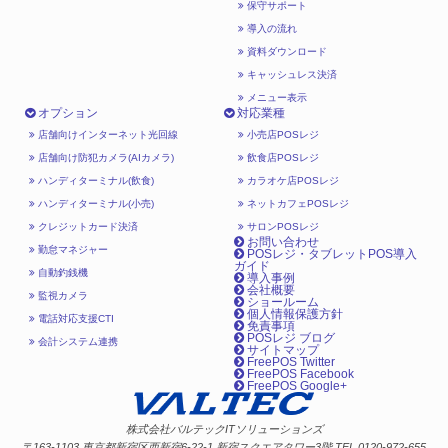
保守サポート
導入の流れ
資料ダウンロード
キャッシュレス決済
メニュー表示
オプション
対応業種
店舗向けインターネット光回線
小売店POSレジ
店舗向け防犯カメラ(AIカメラ)
飲食店POSレジ
ハンディターミナル(飲食)
カラオケ店POSレジ
ハンディターミナル(小売)
ネットカフェPOSレジ
クレジットカード決済
サロンPOSレジ
お問い合わせ
勤怠マネジャー
POSレジ・タブレットPOS導入
ガイド
自動釣銭機
導入事例
会社概要
監視カメラ
ショールーム
個人情報保護方針
電話対応支援CTI
免責事項
POSレジ ブログ
会計システム連携
サイトマップ
FreePOS Twitter
FreePOS Facebook
FreePOS Google+
株式会社バルテックITソリューションズ
〒163-1103 東京都新宿区西新宿6-22-1 新宿スクエアタワー3階 TEL 0120-972-655