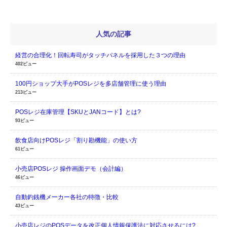
人気の記事
経営の合理化！回転寿司がタッチパネルを採用した３つの理由
402ビュー
100円ショップ大手がPOSレジを多店舗管理に使う理由
213ビュー
POSレジ在庫管理【SKUとJANコード】とは?
93ビュー
飲食店向けPOSレジ「割り勘機能」の使い方
61ビュー
小売店POSレジ 操作画面デモ（会計編）
46ビュー
自動釣銭機メーカー各社の特徴・比較
43ビュー
小売店レジのPOSデータを改正個人情報保護法に対応させるには?