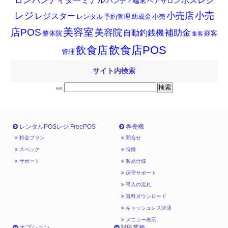
ロン
ハンディターミナル
ポスレジ
ハンディ端末
ヘアサロン
小売
レジ
小売店
レジスター
レンタル
予約管理
助成金
小売
店POS
美容室
美容院
補助金
自動釣銭機
整体院
顧客
集客
飲食店POS
飲食店
管理
サイト内検索
検索:
レンタルPOSレジ FreePOS
券売機
料金プラン
問合せ
スペック
特徴
サポート
製品仕様
保守サポート
導入の流れ
資料ダウンロード
キャッシュレス決済
メニュー表示
オプション
対応業種