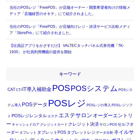
当社のPOSレジ「FreePOS」が店舗オーナー・開業希望者向けの情報メ
ディア「店舗経営のオキテ」にて紹介されました。
当社のPOSレジ「FreePOS」が店舗向けレジ・決済サービス比較メディ
ア「StorePro」にて紹介されました。
【社員証アプリをかざすだけ】 VALTECタッチパネル式券売機「TK-
1930」 が社員利用機能の提供を開始
キーワード
POS
POSシステム
IT導入補助金
CAT
CTI
POSシス
POSレジ
POSデータ
テム導入
POSレジの導入
POSレジソフ
エステサロン
オーダーエントリ
POSレジレンタル
ト
エステ
ー
クレジット決済
セルフオ
キャッシュドロア
クレジットカード
サロンPOS
ネイルサ
ーダー
タブレットPOS
タブレットレジ
タブレット
データ分析