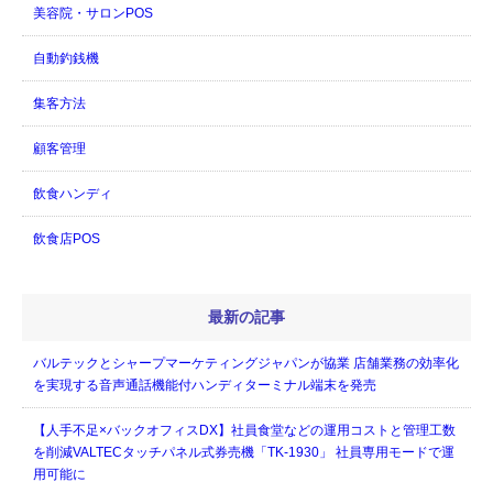
美容院・サロンPOS
自動釣銭機
集客方法
顧客管理
飲食ハンディ
飲食店POS
最新の記事
バルテックとシャープマーケティングジャパンが協業 店舗業務の効率化
を実現する音声通話機能付ハンディターミナル端末を発売
【人手不足×バックオフィスDX】社員食堂などの運用コストと管理工数
を削減VALTECタッチパネル式券売機「TK-1930」 社員専用モードで運
用可能に