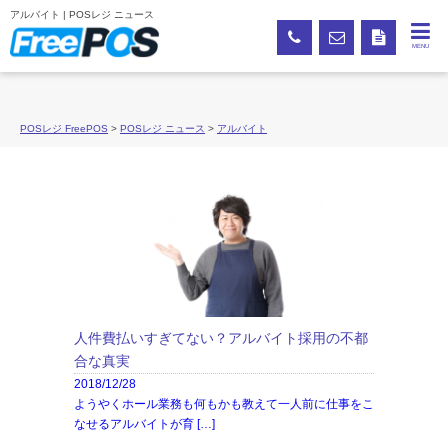
アルバイト | POSレジ ニュース
MENU
POSレジ FreePOS
>
POSレジ ニュース
>
アルバイト
人件費払いすぎてない？アルバイト採用の不都
合な真実
2018/12/28
ようやくホール業務も何もかも教えて一人前に仕事をこ
なせるアルバイトが育 […]