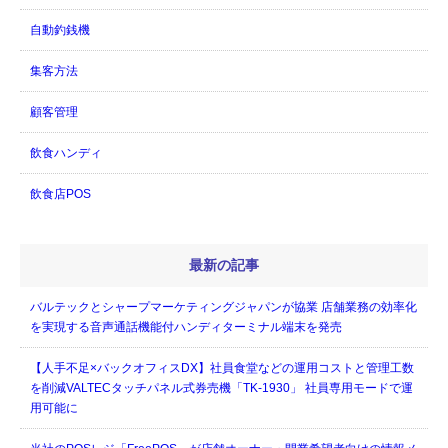
自動釣銭機
集客方法
顧客管理
飲食ハンディ
飲食店POS
最新の記事
バルテックとシャープマーケティングジャパンが協業 店舗業務の効率化
を実現する音声通話機能付ハンディターミナル端末を発売
【人手不足×バックオフィスDX】社員食堂などの運用コストと管理工数
を削減VALTECタッチパネル式券売機「TK-1930」 社員専用モードで運
用可能に