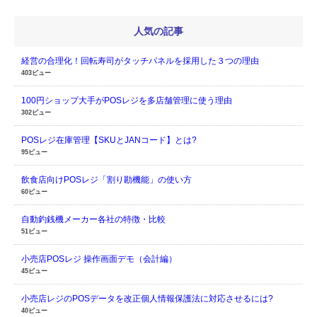
人気の記事
経営の合理化！回転寿司がタッチパネルを採用した３つの理由
403ビュー
100円ショップ大手がPOSレジを多店舗管理に使う理由
302ビュー
POSレジ在庫管理【SKUとJANコード】とは?
95ビュー
飲食店向けPOSレジ「割り勘機能」の使い方
60ビュー
自動釣銭機メーカー各社の特徴・比較
51ビュー
小売店POSレジ 操作画面デモ（会計編）
45ビュー
小売店レジのPOSデータを改正個人情報保護法に対応させるには?
40ビュー