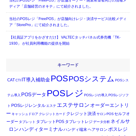
当社のPOSレジ「FreePOS」が店舗オーナー・開業希望者向けの情報メ
ディア「店舗経営のオキテ」にて紹介されました。
当社のPOSレジ「FreePOS」が店舗向けレジ・決済サービス比較メディ
ア「StorePro」にて紹介されました。
【社員証アプリをかざすだけ】 VALTECタッチパネル式券売機「TK-
1930」 が社員利用機能の提供を開始
キーワード
POS
POSシステム
IT導入補助金
CAT
CTI
POSシス
POSレジ
POSデータ
テム導入
POSレジの導入
POSレジソフ
エステサロン
オーダーエントリ
POSレジレンタル
ト
エステ
ー
クレジット決済
セルフオ
キャッシュドロア
クレジットカード
サロンPOS
ネイルサ
ーダー
タブレットPOS
タブレットレジ
タブレット
データ分析
ロン
ハンディターミナル
ポスレジ
ハンディ端末
ヘアサロン