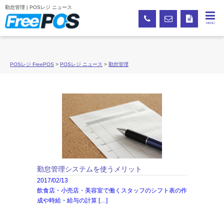
勤怠管理 | POSレジ ニュース
MENU
POSレジ FreePOS
>
POSレジ ニュース
>
勤怠管理
勤怠管理システムを使うメリット
2017/02/13
飲食店・小売店・美容室で働くスタッフのシフト表の作
成や時給・給与の計算 […]