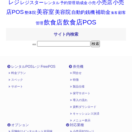
小売
レジ
小売店
レジスター
レンタル
予約管理
助成金
小売
店POS
美容室
美容院
補助金
自動釣銭機
整体院
顧客
集客
飲食店POS
飲食店
管理
サイト内検索
検索:
レンタルPOSレジ FreePOS
券売機
料金プラン
問合せ
スペック
特徴
サポート
製品仕様
保守サポート
導入の流れ
資料ダウンロード
キャッシュレス決済
メニュー表示
オプション
対応業種
店舗向けインターネット光回線
小売店POSレジ