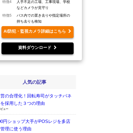
特徴4
人手不足の工場、工事現場、学校
などカメラが見守り
特徴5
バス内での置き去りや指定場所の
持ち去りも検知
AI防犯・監視カメラ詳細はこちら
資料ダウンロード
人気の記事
経営の合理化！回転寿司がタッチパネ
ルを採用した３つの理由
3ビュー
00円ショップ大手がPOSレジを多店
舗管理に使う理由