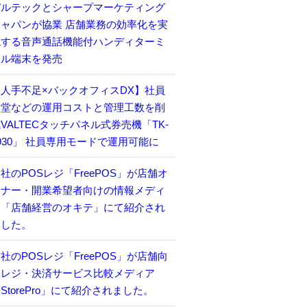
バルテックとシャープマーケティング
ジャパンが協業 店舗業務の効率化を実
現する音声通話機能付ハンディターミ
ナル端末を発売
【人手不足×バックオフィスDX】社員
食堂などの運用コストと管理工数を削
VALTECタッチパネル式券売機「TK-
930」 社員専用モードで運用可能に
社のPOSレジ「FreePOS」が店舗オ
ーナー・開業希望者向けの情報メディ
ア「店舗経営のオキテ」にて紹介され
ました。
社のPOSレジ「FreePOS」が店舗向
けレジ・決済サービス比較メディア
StorePro」にて紹介されました。