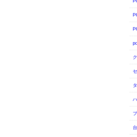
P
P
p
タ
台