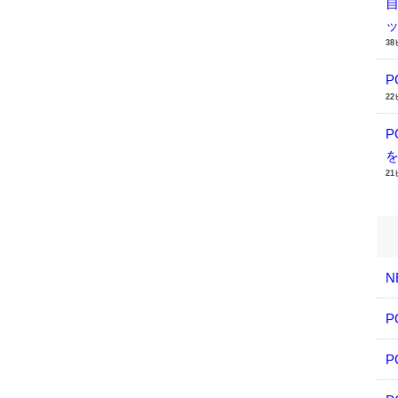
3
2
2
N
P
P