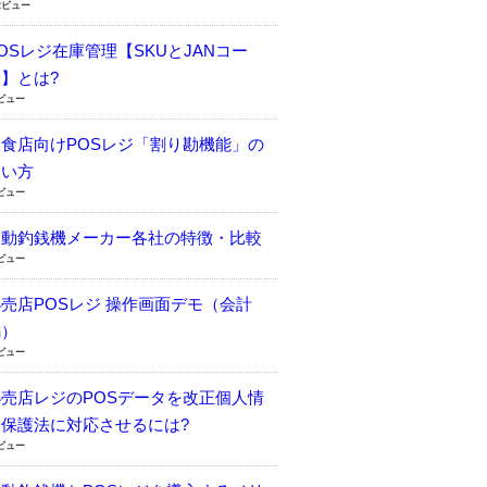
2ビュー
OSレジ在庫管理【SKUとJANコー
】とは?
5ビュー
飲食店向けPOSレジ「割り勘機能」の
使い方
0ビュー
自動釣銭機メーカー各社の特徴・比較
1ビュー
売店POSレジ 操作画面デモ（会計
編）
5ビュー
小売店レジのPOSデータを改正個人情
報保護法に対応させるには?
0ビュー