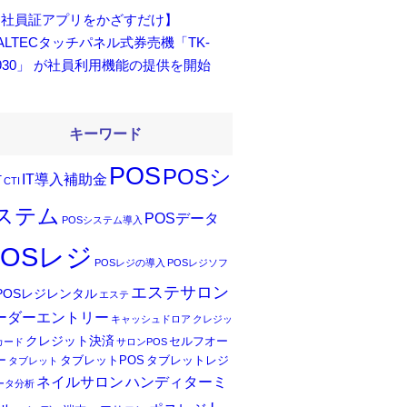
【社員証アプリをかざすだけ】
ALTECタッチパネル式券売機「TK-
930」 が社員利用機能の提供を開始
キーワード
POS
POSシ
IT導入補助金
T
CTI
ステム
POSデータ
POSシステム導入
POSレジ
POSレジの導入
POSレジソフ
エステサロン
POSレジレンタル
エステ
ーダーエントリー
キャッシュドロア
クレジッ
クレジット決済
セルフオー
カード
サロンPOS
ー
タブレットPOS
タブレットレジ
タブレット
ネイルサロン
ハンディターミ
ータ分析