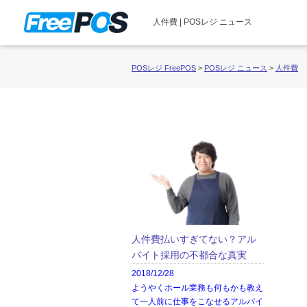
人件費 | POSレジ ニュース
POSレジ FreePOS
>
POSレジ ニュース
>
人件費
人件費払いすぎてない？アル
バイト採用の不都合な真実
2018/12/28
ようやくホール業務も何もかも教え
て一人前に仕事をこなせるアルバイ