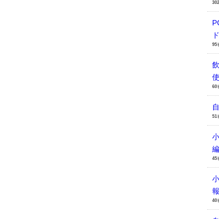
30
P
ド
9
6
5
小
4
4