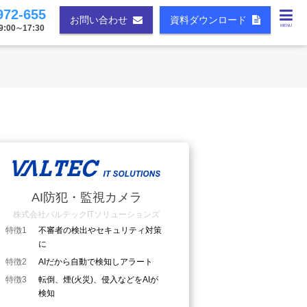
972-655
お問い合わせ
資料ダウンロード
00∼17:30
MENU
AI防犯・監視カメラ
株式会社バルテックITソリューションズ
特徴1
不審者の検出やセキュリティ対策
に
特徴2
AIだから自動で検知しアラート
特徴3
転倒、煙(火災)、侵入などをAIが
検知