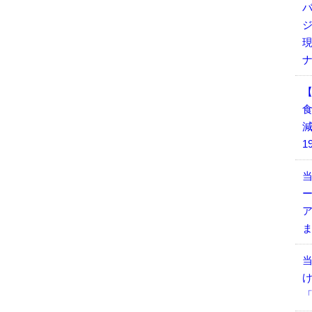
減
1
当
当
「