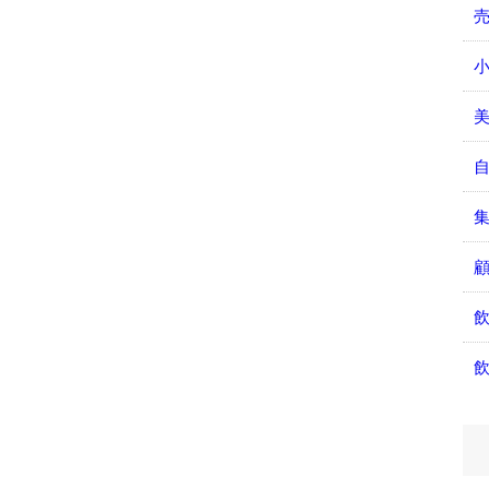
小
美
飲