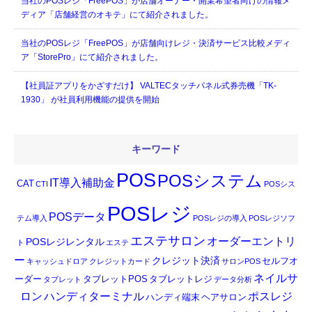
当社のPOSレジ「FreePOS」が店舗オーナー・開業希望者向けの情報メ
ディア「店舗経営のオキテ」にて紹介されました。
当社のPOSレジ「FreePOS」が店舗向けレジ・決済サービス比較メディ
ア「StorePro」にて紹介されました。
【社員証アプリをかざすだけ】 VALTECタッチパネル式券売機「TK-
1930」 が社員利用機能の提供を開始
キーワード
POS
POSシステム
IT導入補助金
CAT
CTI
POSシス
POSレジ
POSデータ
テム導入
POSレジの導入
POSレジソフ
エステサロン
オーダーエントリ
POSレジレンタル
ト
エステ
ー
クレジット決済
セルフオ
キャッシュドロア
クレジットカード
サロンPOS
ネイルサ
ーダー
タブレットPOS
タブレットレジ
タブレット
データ分析
ロン
ハンディターミナル
ポスレジ
ハンディ端末
ヘアサロン