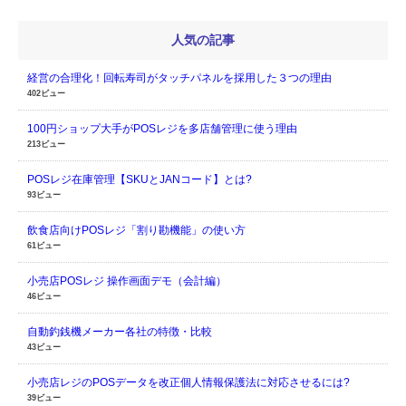
人気の記事
経営の合理化！回転寿司がタッチパネルを採用した３つの理由
402ビュー
100円ショップ大手がPOSレジを多店舗管理に使う理由
213ビュー
POSレジ在庫管理【SKUとJANコード】とは?
93ビュー
飲食店向けPOSレジ「割り勘機能」の使い方
61ビュー
小売店POSレジ 操作画面デモ（会計編）
46ビュー
自動釣銭機メーカー各社の特徴・比較
43ビュー
小売店レジのPOSデータを改正個人情報保護法に対応させるには?
39ビュー