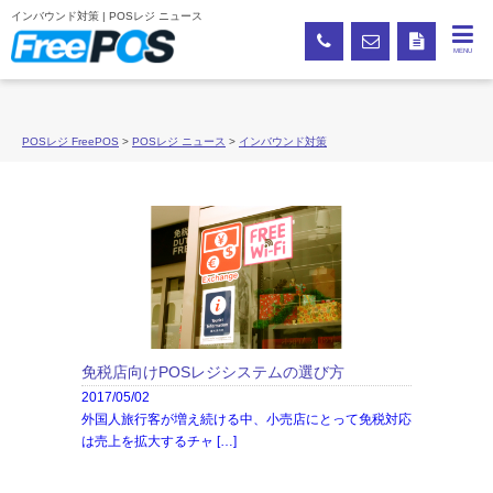
インバウンド対策 | POSレジ ニュース
MENU
POSレジ FreePOS
>
POSレジ ニュース
>
インバウンド対策
免税店向けPOSレジシステムの選び方
2017/05/02
外国人旅行客が増え続ける中、小売店にとって免税対応
は売上を拡大するチャ […]