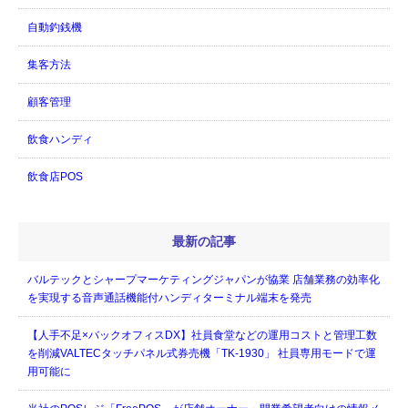
自動釣銭機
集客方法
顧客管理
飲食ハンディ
飲食店POS
最新の記事
バルテックとシャープマーケティングジャパンが協業 店舗業務の効率化
を実現する音声通話機能付ハンディターミナル端末を発売
【人手不足×バックオフィスDX】社員食堂などの運用コストと管理工数
を削減VALTECタッチパネル式券売機「TK-1930」 社員専用モードで運
用可能に