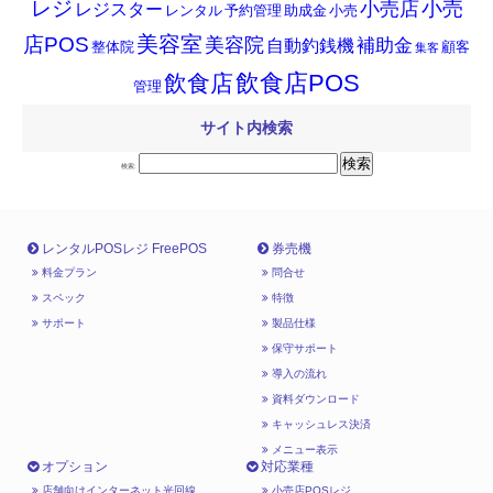
小売
レジ
小売店
レジスター
レンタル
予約管理
助成金
小売
店POS
美容室
美容院
補助金
自動釣銭機
整体院
顧客
集客
飲食店POS
飲食店
管理
サイト内検索
検索:
レンタルPOSレジ FreePOS
券売機
料金プラン
問合せ
スペック
特徴
サポート
製品仕様
保守サポート
導入の流れ
資料ダウンロード
キャッシュレス決済
メニュー表示
オプション
対応業種
店舗向けインターネット光回線
小売店POSレジ