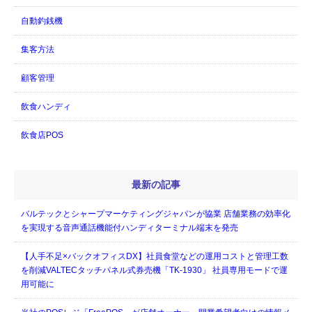
自動釣銭機
集客方法
顧客管理
飲食ハンディ
飲食店POS
最新の記事
バルテックとシャープマーケティングジャパンが協業 店舗業務の効率化
を実現する音声通話機能付ハンディターミナル端末を発売
【人手不足×バックオフィスDX】社員食堂などの運用コストと管理工数
を削減VALTECタッチパネル式券売機「TK-1930」 社員専用モードで運
用可能に