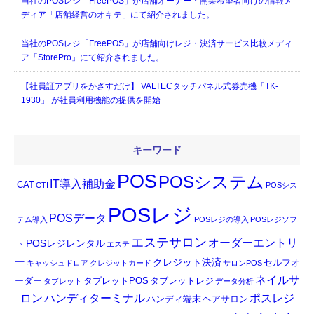
当社のPOSレジ「FreePOS」が店舗オーナー・開業希望者向けの情報メ
ディア「店舗経営のオキテ」にて紹介されました。
当社のPOSレジ「FreePOS」が店舗向けレジ・決済サービス比較メディ
ア「StorePro」にて紹介されました。
【社員証アプリをかざすだけ】 VALTECタッチパネル式券売機「TK-
1930」 が社員利用機能の提供を開始
キーワード
POS
POSシステム
IT導入補助金
CAT
CTI
POSシス
POSレジ
POSデータ
テム導入
POSレジの導入
POSレジソフ
エステサロン
オーダーエントリ
POSレジレンタル
ト
エステ
ー
クレジット決済
セルフオ
キャッシュドロア
クレジットカード
サロンPOS
ネイルサ
ーダー
タブレットPOS
タブレットレジ
タブレット
データ分析
ロン
ハンディターミナル
ポスレジ
ハンディ端末
ヘアサロン