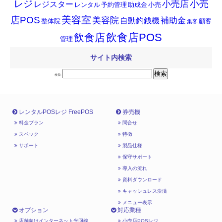
小売
レジ
小売店
レジスター
レンタル
予約管理
助成金
小売
店POS
美容室
美容院
補助金
自動釣銭機
整体院
顧客
集客
飲食店POS
飲食店
管理
サイト内検索
検索:
レンタルPOSレジ FreePOS
券売機
料金プラン
問合せ
スペック
特徴
サポート
製品仕様
保守サポート
導入の流れ
資料ダウンロード
キャッシュレス決済
メニュー表示
オプション
対応業種
店舗向けインターネット光回線
小売店POSレジ