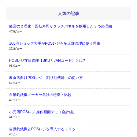
人気の記事
経営の合理化！回転寿司がタッチパネルを採用した３つの理由
403ビュー
100円ショップ大手がPOSレジを多店舗管理に使う理由
251ビュー
POSレジ在庫管理【SKUとJANコード】とは?
96ビュー
飲食店向けPOSレジ「割り勘機能」の使い方
60ビュー
自動釣銭機メーカー各社の特徴・比較
48ビュー
小売店POSレジ 操作画面デモ（会計編）
44ビュー
自動釣銭機とPOSレジを導入するメリット
43ビュー