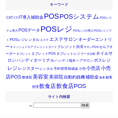
キーワード
POS
POSシステム
IT導入補助金
CAT
CTI
POSシス
POSレジ
POSデータ
テム導入
POSレジの導入
POSレジソフ
エステサロン
オーダーエントリ
POSレジレンタル
ト
エステ
ー
クレジット決済
セルフオ
キャッシュドロア
クレジットカード
サロンPOS
ネイルサ
ーダー
タブレットPOS
タブレットレジ
タブレット
データ分析
ロン
ハンディターミナル
ポスレジ
ハンディ端末
ヘアサロン
小売
レジ
小売店
レジスター
レンタル
予約管理
助成金
小売
店POS
美容室
美容院
補助金
自動釣銭機
整体院
顧客
集客
飲食店POS
飲食店
管理
サイト内検索
検索: