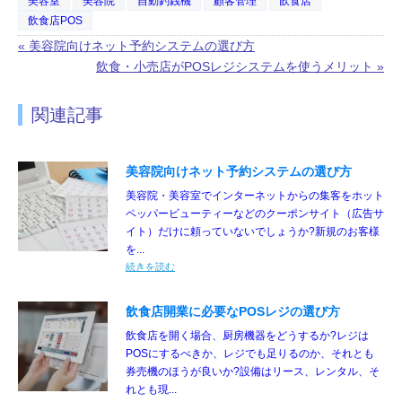
美容室
美容院
自動釣銭機
顧客管理
飲食店
飲食店POS
« 美容院向けネット予約システムの選び方
飲食・小売店がPOSレジシステムを使うメリット »
関連記事
美容院向けネット予約システムの選び方
美容院・美容室でインターネットからの集客をホット
ペッパービューティーなどのクーポンサイト（広告サ
イト）だけに頼っていないでしょうか?新規のお客様
を...
続きを読む
飲食店開業に必要なPOSレジの選び方
飲食店を開く場合、厨房機器をどうするか?レジは
POSにするべきか、レジでも足りるのか、それとも
券売機のほうが良いか?設備はリース、レンタル、そ
れとも現...