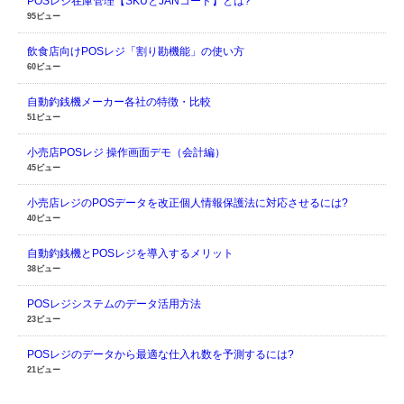
POSレジ在庫管理【SKUとJANコード】とは?
95ビュー
飲食店向けPOSレジ「割り勘機能」の使い方
60ビュー
自動釣銭機メーカー各社の特徴・比較
51ビュー
小売店POSレジ 操作画面デモ（会計編）
45ビュー
小売店レジのPOSデータを改正個人情報保護法に対応させるには?
40ビュー
自動釣銭機とPOSレジを導入するメリット
38ビュー
POSレジシステムのデータ活用方法
23ビュー
POSレジのデータから最適な仕入れ数を予測するには?
21ビュー