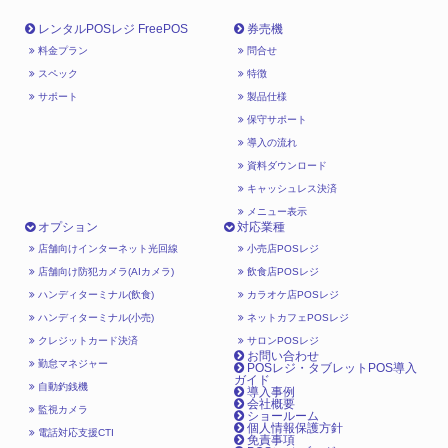
レンタルPOSレジ FreePOS
券売機
料金プラン
問合せ
スペック
特徴
サポート
製品仕様
保守サポート
導入の流れ
資料ダウンロード
キャッシュレス決済
メニュー表示
オプション
対応業種
店舗向けインターネット光回線
小売店POSレジ
店舗向け防犯カメラ(AIカメラ)
飲食店POSレジ
ハンディターミナル(飲食)
カラオケ店POSレジ
ハンディターミナル(小売)
ネットカフェPOSレジ
クレジットカード決済
サロンPOSレジ
お問い合わせ
勤怠マネジャー
POSレジ・タブレットPOS導入
ガイド
自動釣銭機
導入事例
会社概要
監視カメラ
ショールーム
個人情報保護方針
電話対応支援CTI
免責事項