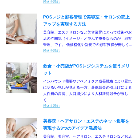
続きを読む
POSレジと顧客管理で美容室・サロンの売上
アップを実現する方法
美容院、エステサロンなど美容業界にとって技術やお
店の雰囲気（イメージ）と並んで重要なものが「顧客
管理」です。 低価格化や新規での顧客獲得が難しく...
続きを読む
飲食・小売店がPOSレジシステムを使うメリ
ット
インバウンド需要やアベノミクス成長戦略により景気
に明るい兆しが見える一方、最低賃金の引上げによる
人件費の高騰、人口減少により人材獲得競争が激し
く...
続きを読む
美容院・ヘアサロン・エステのネット集客を
実現する3つのアイデア発想法
美容院、美容室、ヘアサロン、エステサロンなどお店