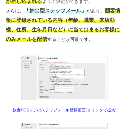
が差し込まれる
ように設定ができます。
「抽出型ステップメール」
顧客情
さらに、
があり、
報に登録されている内容（年齢、職業、来店動
機、住所、生年月日など）に当てはまるお客様に
のみメールを配信
することが可能です。
飲食POSレジのステップメール登録画面(クリックで拡大)